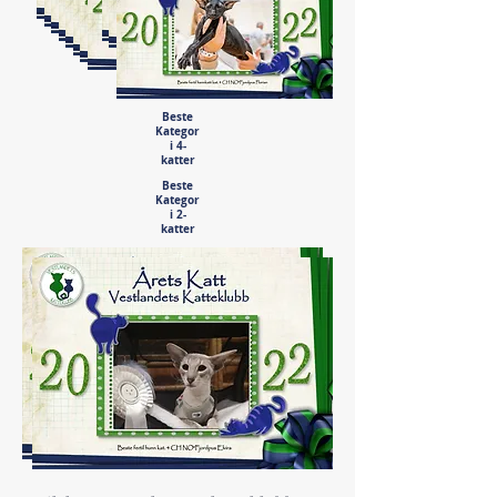
Beste
Kategor
i 4-
katter
Beste
Kategor
i 2-
katter