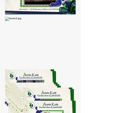
Beste
Kategor
i 1-
katter