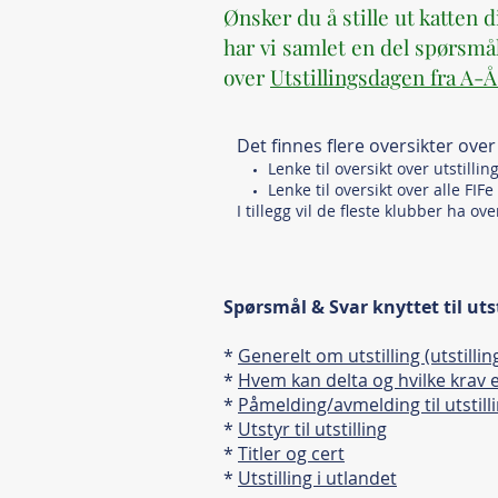
Ønsker du å stille ut katten 
har vi samlet en del spørsmål 
over
Utstillingsdagen fra A-
Det finnes flere oversikter over
Lenke til oversikt over utstilli
Lenke til oversikt over alle FIFe
I tillegg vil de fleste klubber ha ov
Spørsmål & Svar knyttet til utst
*
Generelt om utstilling (utstillin
*
Hvem kan delta og hvilke krav er
*
Påmelding/avmelding til utstill
*
Utstyr til utstilling
*
Titler og cert
*
Utstilling i utlandet