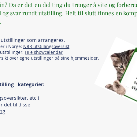
din? Da er det en del ting du trenger å vite og forber
og svar rundt utstilling. Helt til slutt finnes en komp
Å.
 utstillinger som arrangeres.
nger i Norge:
NRR utstillingsoversikt
 utstillinger:
FIFe showcalendar
ersikt over egne utstillinger på sine hjemmesider.
illing - kategorier:
gsoversikter, etc.)
 det til disse
ing