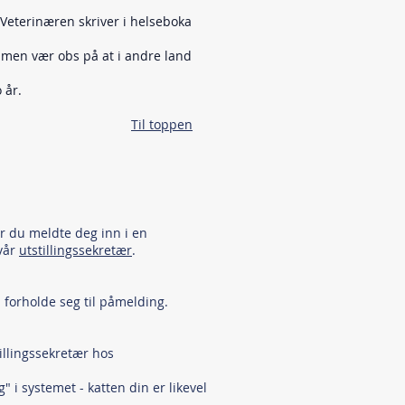
 Veterinæren skriver i helseboka
 men vær obs på at i andre land
 år.
Til toppen
r du meldte deg inn i en
 vår
utstillingssekretær
.
l forholde seg til påmelding.
illingssekretær hos
i systemet - katten din er likevel