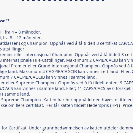
sse"?
il, fra 4 – 8 måneder.
il, fra 8 – 12 måneder.
ratklassen) og Champion. Oppnås ved å få tildelt 3 certifikat CAP/C
-utstillinger.
Premier eller Internasjonal Champion. Oppnås ved å få tildelt 3 certi
3 internasjonale FIFe-utstillinger. Maksimum 2 CAPIB/CACIB kan vinn
sjonal Premier eller Grand Internasjonal Champion. Oppnås ved å f
ellige land. Maksimum 4 CAGPIB/CAGCIB kan vinnes i ett land. Eller;
simum 7 CAGPIB/CAGCIB kan vinnes i samme land.
ier eller Supreme Champion. Oppmås ved å få tildelt enten; 9 CAPS
/CACS kan vinnes i samme land. Eller; 11 CAPS/CACS av 6 forskjelli
 i samme land.
 Supreme Champion. Katten har her oppnådd den høyeste tittelen en
e om flere certifikat. Her får katten tildelt Hederspris (HP) (=Price
 for Certifikat. Under grunnbedømmelsen av katten utdeler dommere