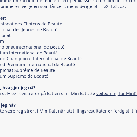
 Dommeren kan kun utstede ett cert per klasse, så dersom det er fl
mmeren velge en som får cert, mens øvrige blir Ex2, Ex3, osv.
er;
mpionat des Chatons de Beautè
mpionat des Jeunes de Beautè
pionat
um
mpionat International de Beauté
mium International de Beauté
rand Championat International de Beauté
rand Premium International de Beauté
ampionat Supréme de Beauté
emium Supréme de Beauté
, hva gjør jeg nå?
selv og registrerer på katten sin i Min katt. Se
veiledning for MinK
r jeg nå?
e være registrert i Min Katt når utstillingsresultater er ferdgistilt f
.