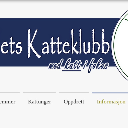
emmer
Kattunger
Oppdrett
Informasjon