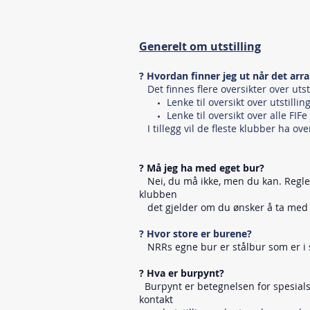
Generelt om utstilling
? Hvordan finner jeg ut når det arra
Det finnes flere oversikter over uts
Lenke til oversikt over utstilli
Lenke til oversikt over alle FIFe
I tillegg vil de fleste klubber ha ov
? Må jeg ha med eget bur?
Nei, du må ikke, men du kan. Regler f
klubben
det gjelder om du ønsker å ta med 
? Hvor store er burene?
NRRs egne bur er stålbur som er i s
? Hva er burpynt?
Burpynt er betegnelsen for spesialsy
kontakt