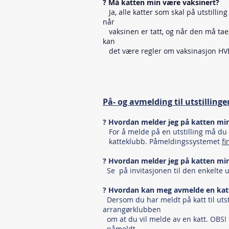
? Må katten min være vaksinert?
Ja, alle katter som skal på utstillin
når
vaksinen er tatt, og når den må tae
kan
det være regler om vaksinasjon HVER
På- og avmelding til utstillinge
? Hvordan melder jeg på katten mi
For å melde på en utstilling må du h
katteklubb. Påmeldingssystemet
fi
? Hvordan melder jeg på katten min t
Se på invitasjonen til den enkelte ut
? Hvordan kan meg avmelde en kat
Dersom du har meldt på katt til uts
arrangørklubben
om at du vil melde av en katt. OBS! 
påmeldt.