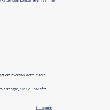
ere katter som konkurrerer i samme
att
om hvordan dette gjøres.
ra arrangør, eller du har fått
Til toppen