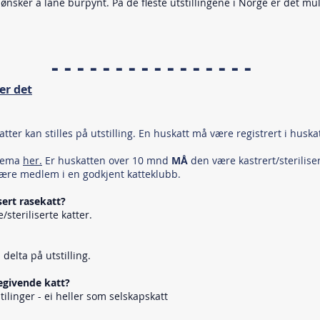
sker å låne burpynt. På de fleste utstillingene i Norge er det mu
- - - - - - - - - - - - - - - -
er det
tter kan stilles på utstilling. En huskatt må være registrert i huska
kjema
her.
Er huskatten over 10 mnd
MÅ
den være kastrert/sterilise
ære medlem i en godkjent katteklubb.
isert rasekatt?
/steriliserte katter.
delta på utstilling.
diegivende katt?
ilinger - ei heller som selskapskatt