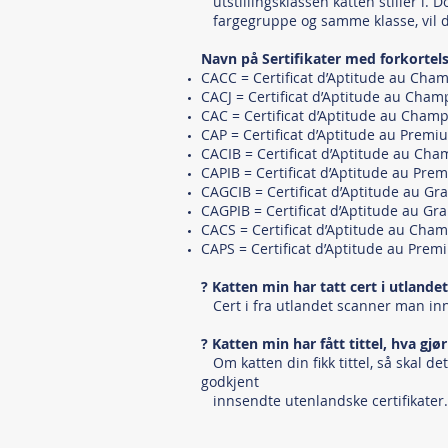
utstillingsklassen katten stiller i.
fargegruppe og samme klasse, vil do
Navn på Sertifikater med forkortels
CACC = Certificat d’Aptitude au Cha
CACJ = Certificat d’Aptitude au Cha
CAC = Certificat d’Aptitude au Cham
CAP = Certificat d’Aptitude au Premi
CACIB = Certificat d’Aptitude au Cha
CAPIB = Certificat d’Aptitude au Pre
CAGCIB = Certificat d’Aptitude au G
CAGPIB = Certificat d’Aptitude au G
CACS = Certificat d’Aptitude au Ch
CAPS = Certificat d’Aptitude au Pr
? Katten min har tatt cert i utlandet
Cert i fra utlandet scanner man inn 
? Katten min har fått tittel, hva gjø
Om katten din fikk tittel, så skal dett
godkjent
innsendte utenlandske certifikater