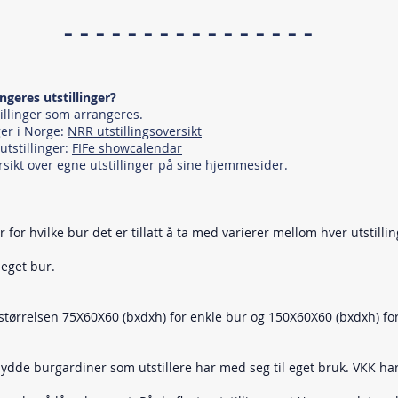
- - - - - - - - - - - - - - - -
ngeres utstillinger?
tillinger som arrangeres.
nger i Norge:
NRR utstillingsoversikt
 utstillinger:
FIFe showcalendar
ersikt over egne utstillinger på sine hjemmesider.
or hvilke bur det er tillatt å ta med varierer mellom hver utstilli
eget bur.
tørrelsen 75X60X60 (bxdxh) for enkle bur og 150X60X60 (bxdxh) for
dde burgardiner som utstillere har med seg til eget bruk. VKK har f