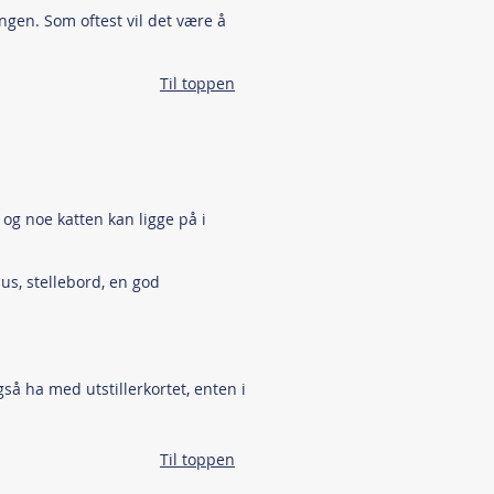
ingen. Som oftest vil det være å
Til toppen
og noe katten kan ligge på i
us, stellebord, en god
å ha med utstillerkortet, enten i
Til toppen