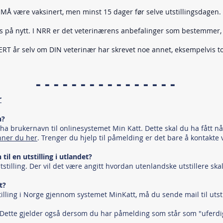
g MÅ være vaksinert, men minst 15 dager før selve utstillingsdagen.
s på nytt. I NRR er det veterinærens anbefalinger som bestemmer,
T år selv om DIN veterinær har skrevet noe annet, eksempelvis to
- - - - - - - - - - - - - - - -
r
n?
a brukernavn til onlinesystemet Min Katt. Dette skal du ha fått nå
nner du her
. Trenger du hjelp til påmelding er det bare å kontakte
il en utstilling i utlandet?
stilling. Der vil det være angitt hvordan utenlandske utstillere ska
t?
tilling i Norge gjennom systemet MinKatt, må du sende mail til utst
Dette gjelder også dersom du har påmelding som står som "uferdig" 