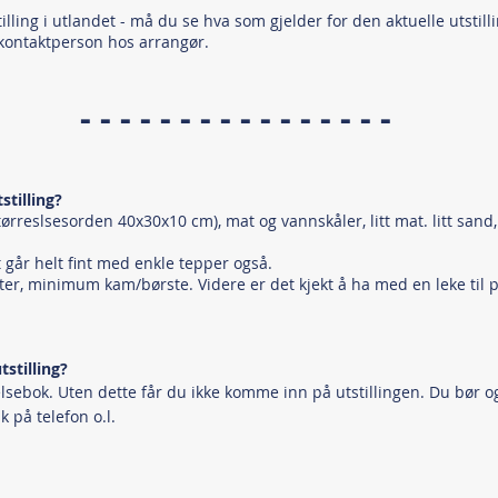
lling i utlandet - må du se hva som gjelder for den aktuelle utstill
 kontaktperson hos arrangør.
- - - - - - - - - - - - - - - -
stilling?
rreslsesorden 40x30x10 cm), mat og vannskåler, litt mat. litt sand, 
 går helt fint med enkle tepper også.
er, minimum kam/børste. Videre er det kjekt å ha med en leke til p
stilling?
sebok. Uten dette får du ikke komme inn på utstillingen. Du bør ogs
k på telefon o.l.
- - - - - - - - - - - - - - - -