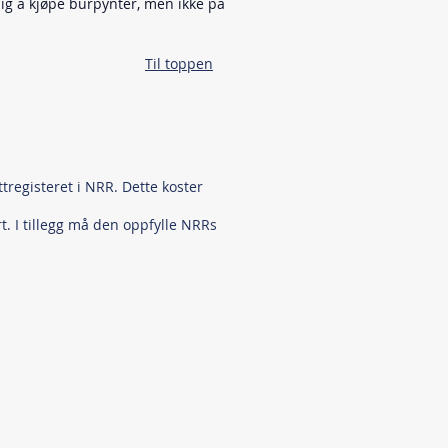
lig å kjøpe burpynter, men ikke på
Til toppen
ttregisteret i NRR. Dette koster
rt. I tillegg må den oppfylle NRRs